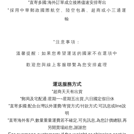
*直寄多國:海外訂單成立後將儘速安排寄出
*採用中華郵政國際航空、陸空包裹
、超商或小三通運
輸
*注意事項：
溫馨提醒：如果您希望運送的國家不在選項中
歡迎您與線上客服聯繫為您安排處理
運送服務方式
*超商天天有出貨
*郵局及宅配通:星期一~星期五出貨,六日國定假日休
*直寄多國:配合台灣以外運費/寄貨方式/付款方式:可訊息或line說
明
*直寄海外客戶,數量重量運費若不確定,可先訊息,為您計價總額,再
另開賣場給您,謝謝您