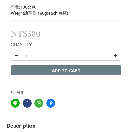
容量:100公克
Weight總重量:160g(each 每瓶)
NT$380
QUANTITY
ADD TO CART
SHARE
Description